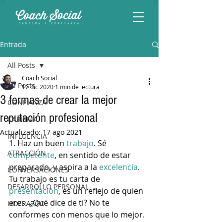
Entrada
All Posts
Coach Social
All Posts
17 dic 2020
1 min de lectura
3 formas de crear la mejor
CONFIANZA
reputación profesional
CARISMA
Actualizado:
17 ago 2021
INFLUENCIA
1. Haz un buen 
trabajo
. Sé 
ATRACCIÓN
competente
, en sentido de estar 
preparado, y aspira a la 
excelencia
. 
CONVERSACIONES
Tu trabajo es tu carta de 
DESARROLLO PERSONAL
presentación
, es un reflejo de quien 
eres. ¿Qué dice de ti? No te 
LIDERAZGO
conformes con menos que lo mejor. 