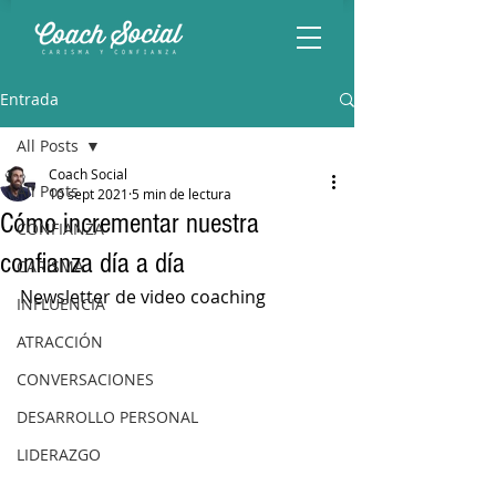
Entrada
All Posts
Coach Social
All Posts
10 sept 2021
5 min de lectura
Cómo incrementar nuestra
CONFIANZA
confianza día a día
CARISMA
Newsletter de video coaching
INFLUENCIA
ATRACCIÓN
CONVERSACIONES
DESARROLLO PERSONAL
LIDERAZGO