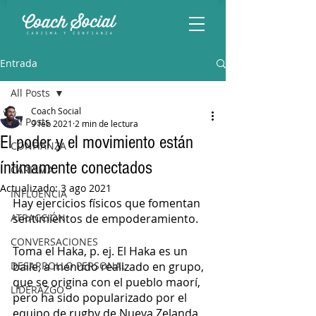
Entrada
All Posts
Coach Social
All Posts
9 feb 2021
2 min de lectura
El poder y el movimiento están
CONFIANZA
íntimamente conectados
CARISMA
Actualizado:
3 ago 2021
INFLUENCIA
Hay ejercicios físicos que fomentan 
ATRACCIÓN
sentimientos de empoderamiento.
CONVERSACIONES
Toma el Haka, p. ej. El Haka es un 
DESARROLLO PERSONAL
baile, a menudo realizado en grupo, 
que se origina con el pueblo maorí, 
LIDERAZGO
pero ha sido popularizado por el 
equipo de rugby de Nueva Zelanda, 