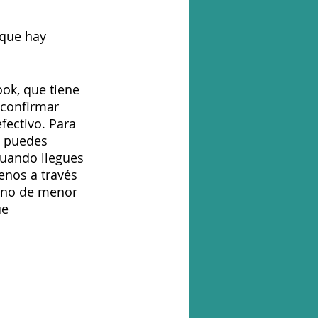
 que hay 
k, que tiene 
 confirmar 
fectivo. Para 
e puedes 
cuando llegues 
enos a través 
mino de menor 
e 