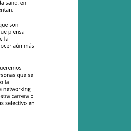
da sano, en 
ntan. 
que son 
que piensa 
 la 
nocer aún más 
queremos 
rsonas que se 
o la 
e networking 
tra carrera o 
s selectivo en 