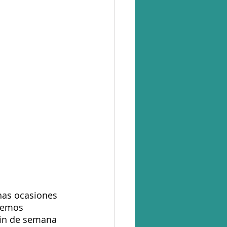
has ocasiones 
remos 
fin de semana 