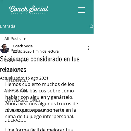
Entrada
All Posts
Coach Social
All Posts
22 dic 2020
1 min de lectura
Sé siempre considerado en tus
CONFIANZA
relaciones
CARISMA
Actualizado:
16 ago 2021
INFLUENCIA
Hemos cubierto muchos de los 
ATRACCIÓN
conceptos básicos sobre cómo 
hablar con alguien y ganártelo. 
CONVERSACIONES
Ahora veamos algunos trucos de 
nivel experto para ponerte en la 
DESARROLLO PERSONAL
cima de tu juego interpersonal.
LIDERAZGO
Una forma fácil de mejorar tus 