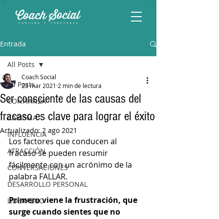
Entrada
All Posts
Coach Social
All Posts
23 mar 2021
2 min de lectura
Ser consciente de las causas del
CONFIANZA
fracaso es clave para lograr el éxito
CARISMA
Actualizado:
2 ago 2021
INFLUENCIA
Los factores que conducen al 
ATRACCIÓN
fracaso se pueden resumir 
fácilmente con un acrónimo de la 
CONVERSACIONES
palabra FALLAR.
DESARROLLO PERSONAL
Primero viene la frustración, que 
LIDERAZGO
surge cuando sientes que no 