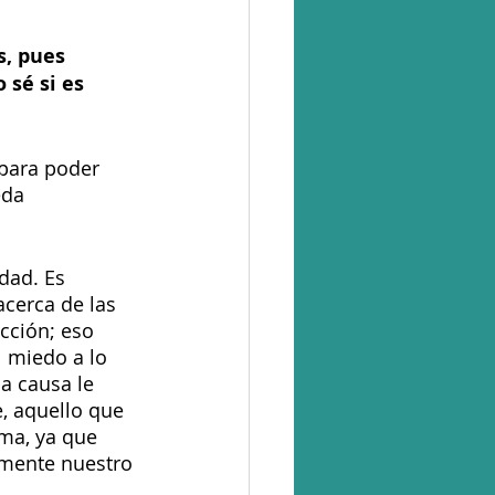
, pues 
sé si es 
para poder 
eda 
dad. Es 
cerca de las 
cción; eso 
l miedo a lo 
a causa le 
, aquello que 
ma, ya que 
lmente nuestro 