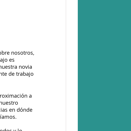
bre nosotros, 
ajo es 
nuestra novia 
te de trabajo 
proximación a 
nuestro 
ias en dónde 
íamos. 
odos y lo 