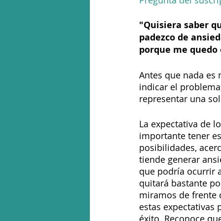
Pregunta del suscri
"Quisiera saber q
padezco de ansieda
porque me quedo e
Antes que nada es m
indicar el problema
representar una solu
La expectativa de l
importante tener es
posibilidades, acerc
tiende generar ansi
que podría ocurrir 
quitará bastante po
miramos de frente d
estas expectativas
éxito. Reconoce que