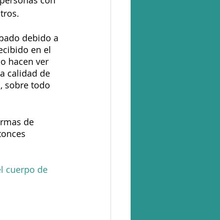
 personas con 
tros.
pado debido a 
cibido en el 
lo hacen ver 
a calidad de 
, sobre todo 
ormas de 
tonces 
l cuerpo de 