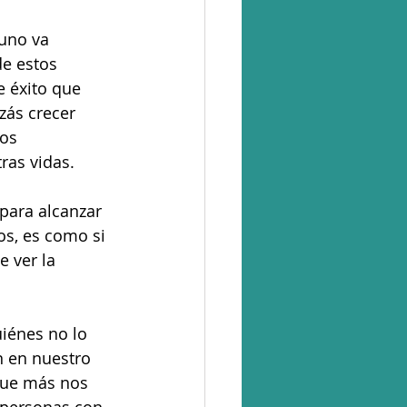
uno va 
e estos 
e éxito que 
ás crecer 
os 
ras vidas.
para alcanzar 
s, es como si 
 ver la 
iénes no lo 
 en nuestro 
que más nos 