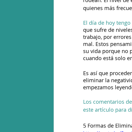
rodean. El nivel de
quienes más frecue
El día de hoy tengo 
que sufre de nivele
trabajo, por errore
mal. Estos pensami
su vida porque no 
cuando está solo en
Es así que proceder
eliminar la negati
empezamos leyendo l
Los comentarios del
este artículo para d
5 Formas de Elimina