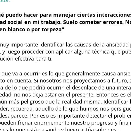
ptor:
ué puedo hacer para manejar ciertas interacciones
d social en mi trabajo. Suelo cometer errores. No 
n blanco o por torpeza" 
uy importante identificar las causas de la ansiedad 
, y luego proceder con aplicar alguna técnica que pu
ción efectiva para ti. 
o que va a ocurrir es lo que generalmente causa ansie
to en cuenta. Si nosotros nos proyectamos a futuro, a
a de lo que podría ocurrir, el desenlace de una intera
edad, no nos deja estar en el presente. Entonces es e
aún más peligroso que la realidad misma. Identificar l
der, recuerda: aquello de lo que huimos nos persigue
esaparece. Por eso es importante detectar el proble
 pueden frenar enormemente nuestro progreso y fina
 es lo que está pasando y luego actúa sobre eso. 