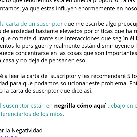
 éxito que tendremos está en directa proporción a las
ntamos, ya que estas influyen enormemente en noso
la carta de un suscriptor q
ue me escribe algo preocu
s de ansiedad bastante elevados por críticas que ha re
s que comete durante sus interacciones que según él 
entos lo persiguen y realmente están disminuyendo l
puede concentrarse en las cosas que son importantes
 casa y no deja de pensar en eso. 
é a leer la carta del suscriptor y les recomendaré 5 f
vidad para que podamos solucionar este problema. En
a carta de suscriptor que dice así:
 suscriptor están en 
negrilla cómo aquí
 debajo en e
iferenciarlos de los míos.
r la Negatividad