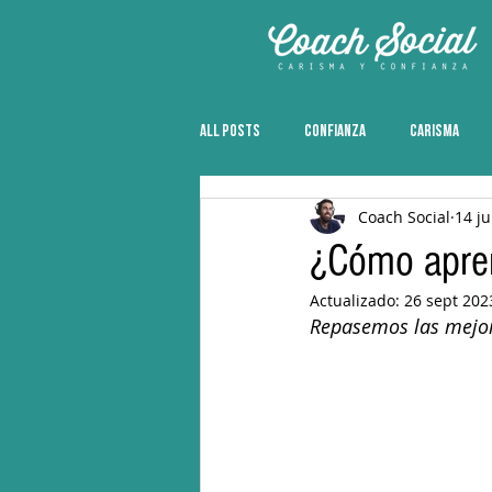
All Posts
CONFIANZA
CARISMA
Coach Social
14 j
¿Cómo apren
Actualizado:
26 sept 202
Repasemos las mejore