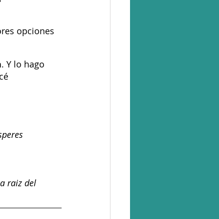
ores opciones 
a
. Y lo hago 
cé 
speres 
a raiz del 