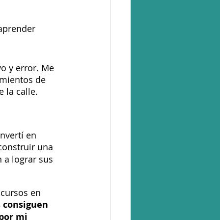
aprender 
o y error. Me 
amientos de 
la calle. 
nvertí en 
construir una 
 a lograr sus 
cursos en 
s consiguen 
por mi 