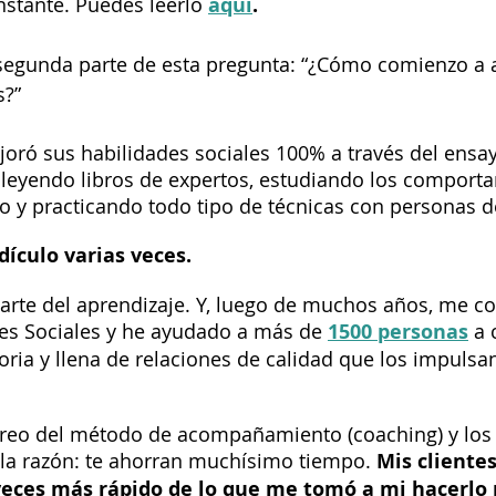
nstante. Puedes leerlo 
aquí
.
segunda parte de esta pregunta: “¿Cómo comienzo a 
s?”
oró sus habilidades sociales 100% a través del ensay
 leyendo libros de expertos, estudiando los comport
y practicando todo tipo de técnicas con personas de 
dículo varias veces. 
parte del aprendizaje. Y, luego de muchos años, me co
es Sociales y he ayudado a más de 
1500 personas
 a 
toria y llena de relaciones de calidad que los impulsan
rreo del método de acompañamiento (coaching) y los 
lla razón: te ahorran muchísimo tiempo. 
Mis cliente
 veces más rápido de lo que me tomó a mi hacerlo 