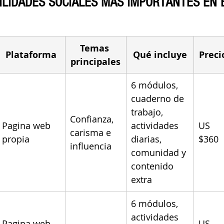
ILIDADES SOCIALES MÁS IMPORTANTES EN 
Temas 
Plataforma
Qué incluye
Preci
principales
6 módulos, 
cuaderno de 
trabajo, 
Confianza, 
Pagina web 
actividades 
US 
carisma e 
propia
diarias, 
$360
influencia
comunidad y 
contenido 
extra
6 módulos, 
actividades 
Pagina web 
US 