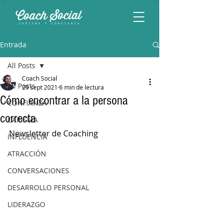
Entrada
All Posts
Coach Social
All Posts
29 sept 2021
6 min de lectura
Cómo encontrar a la persona
CONFIANZA
correcta
CARISMA
Newsletter de Coaching
INFLUENCIA
ATRACCIÓN
CONVERSACIONES
DESARROLLO PERSONAL
LIDERAZGO