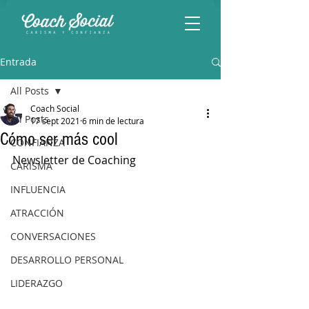
Entrada
All Posts
Coach Social
All Posts
17 sept 2021
6 min de lectura
Cómo ser más cool
CONFIANZA
Newsletter de Coaching
CARISMA
INFLUENCIA
ATRACCIÓN
CONVERSACIONES
DESARROLLO PERSONAL
LIDERAZGO