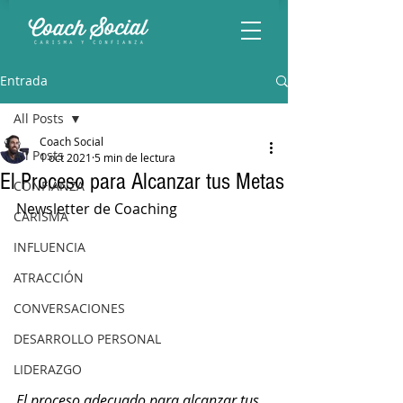
Entrada
All Posts
Coach Social
All Posts
1 oct 2021
5 min de lectura
El Proceso para Alcanzar tus Metas
CONFIANZA
Newsletter de Coaching
CARISMA
INFLUENCIA
ATRACCIÓN
CONVERSACIONES
DESARROLLO PERSONAL
LIDERAZGO
El proceso adecuado para alcanzar tus 