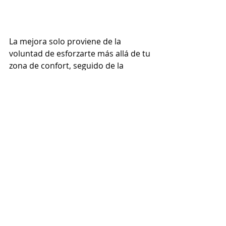
La mejora solo proviene de la 
voluntad de esforzarte más allá de tu 
zona de confort, seguido de la 
voluntad de descansar y recuperarte 
por completo, que es lo que les 
comentaba en el ejemplo anterior de 
levantar pesas.  
Entonces mi sugerencia es que 
debes acostumbrarte a sentirte 
cómodo con la incomodidad. Para 
que eso suceda debes practicar 
estar fuera de tu zona de confort 
todos los días sin excepción. Aunque 
sea un momento delicado de unos 
cuantos minutos, media hora o 1 