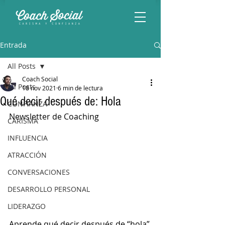
Entrada
All Posts
Coach Social
All Posts
18 nov 2021
6 min de lectura
Qué decir después de: Hola
CONFIANZA
Newsletter de Coaching
CARISMA
INFLUENCIA
ATRACCIÓN
CONVERSACIONES
DESARROLLO PERSONAL
LIDERAZGO
Aprende qué decir después de “hola” 