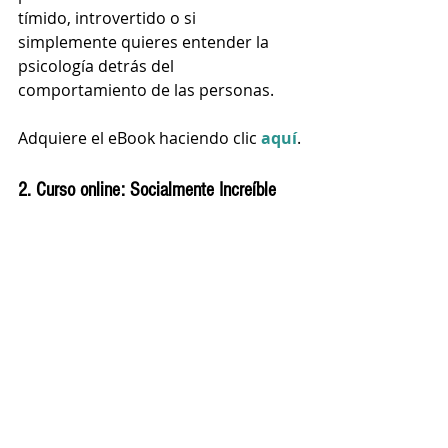
tímido, introvertido o si 
simplemente quieres entender la 
psicología detrás del 
comportamiento de las personas.
Adquiere el eBook haciendo clic 
aquí
.
2. Curso online: Socialmente Increíble
Socialmente Increíble es mi mayor 
creación. Está diseñado para 
convertirte en alguien confiado, 
carismático e influyente en tan solo 
6 semanas. 
Eliminarás tu ansiedad social a 
través de una guía paso a paso, 
aprenderás a iniciar y multiplicar tus 