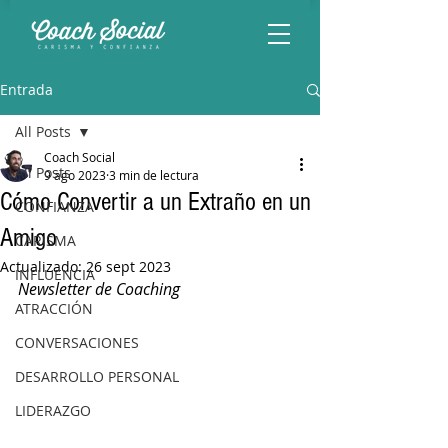
Entrada
All Posts
Coach Social
All Posts
9 ago 2023
3 min de lectura
Cómo Convertir a un Extraño en un
CONFIANZA
Amigo
CARISMA
Actualizado:
26 sept 2023
INFLUENCIA
Newsletter de Coaching
ATRACCIÓN
CONVERSACIONES
DESARROLLO PERSONAL
LIDERAZGO