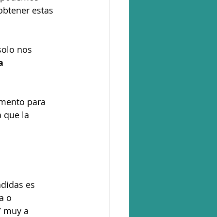
obtener estas 
olo nos 
a 
mento para 
 que la 
ndidas es 
a o 
Y muy a 