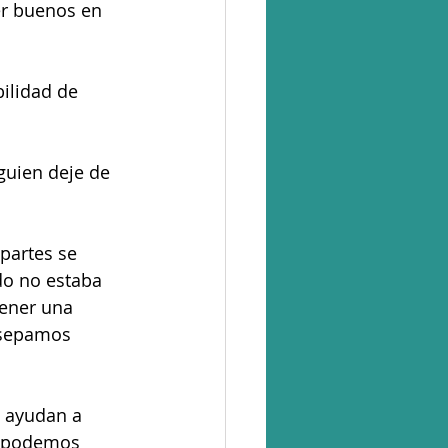
er buenos en 
ilidad de 
guien deje de 
partes se 
do no estaba 
tener una 
 sepamos 
s ayudan a 
s podemos 