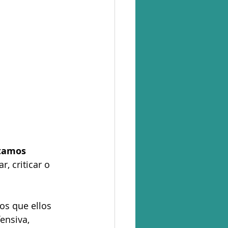
tamos 
r, criticar o 
s que ellos 
ensiva, 