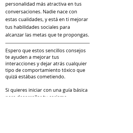
personalidad más atractiva en tus 
conversaciones. Nadie nace con 
estas cualidades, y está en ti mejorar 
tus habilidades sociales para 
alcanzar las metas que te propongas.
Espero que estos sencillos consejos 
te ayuden a mejorar tus 
interacciones y dejar atrás cualquier 
tipo de comportamiento tóxico que 
quizá estábas cometiendo.
Si quieres iniciar con una guía básica 
para desarrollar tu carisma, 
confianza e influencia y sacar más de 
tus conversaciones, te comento que 
acabo de lanzar mi primer eBook: 
"Más carisma, más confianza".