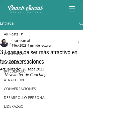
Entrada
All Posts
Coach Social
All Posts
4 feb 2023
4 min de lectura
3 Formas de ser más atractivo en
CONFIANZA
tus conversaciones
CARISMA
Actualizado:
26 sept 2023
INFLUENCIA
Newsletter de Coaching
ATRACCIÓN
CONVERSACIONES
DESARROLLO PERSONAL
LIDERAZGO