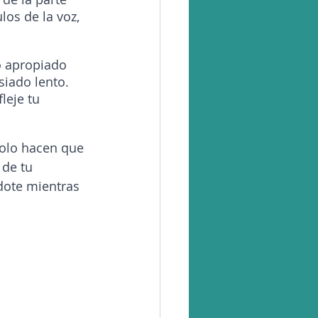
los de la voz, 
 apropiado 
iado lento. 
leje tu 
solo hacen que 
 de tu 
ndote mientras 