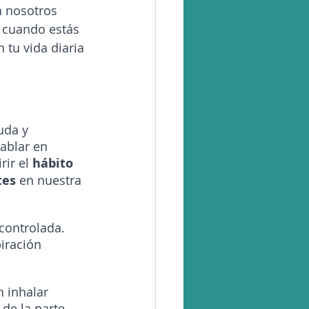
n nosotros 
 cuando estás 
 tu vida diaria
uda y 
ablar en 
ir el 
hábito 
tes
 en nuestra 
controlada. 
iración 
n inhalar 
de la parte 