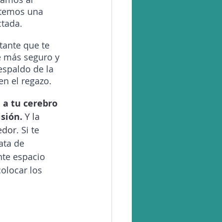
ptemos una 
ctada.
tante que te 
e más seguro y 
espaldo de la 
en el regazo.
 a tu cerebro 
sión.
 Y la 
edor.
 Si te 
ata de 
te espacio 
colocar los 