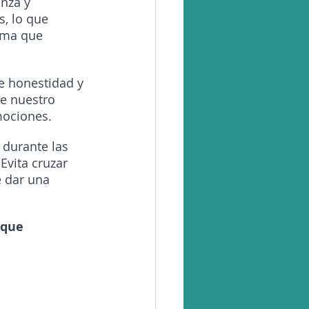
nza y 
, lo que 
ema que 
e honestidad y 
e nuestro 
mociones.
durante las 
Evita cruzar 
 dar una 
 que 