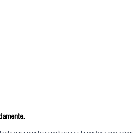
damente.
tante para mostrar confianza es la postura que adop