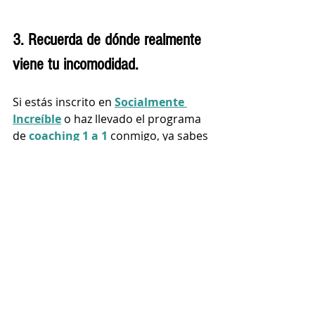
3. Recuerda de dónde realmente 
viene tu incomodidad. 
Si estás inscrito en 
Socialmente 
Increíble
 o haz llevado el programa 
de 
coaching 1 a 1
 conmigo, ya sabes 
a lo que me refiero. 
Tu nerviosismo, incomodidad, 
estrés, etc., en realidad no proviene 
de la situación en la que te 
encuentras o de las personas a tu 
alrededor: 
viene de los 
pensamientos que tienes sobre la 
situación o las personas
. 