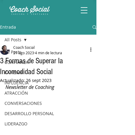
Entrada
All Posts
Coach Social
All Posts
21 ago 2023
4 min de lectura
3 Formas de Superar la
CONFIANZA
Incomodidad Social
CARISMA
Actualizado:
26 sept 2023
INFLUENCIA
Newsletter de Coaching
ATRACCIÓN
CONVERSACIONES
DESARROLLO PERSONAL
LIDERAZGO