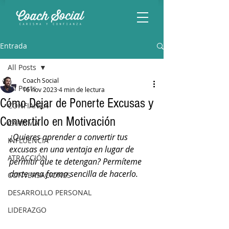
Entrada
All Posts
Coach Social
All Posts
16 nov 2023
4 min de lectura
Cómo Dejar de Ponerte Excusas y
CONFIANZA
Convertirlo en Motivación
CARISMA
¿Quieres aprender a convertir tus 
INFLUENCIA
excusas en una ventaja en lugar de 
ATRACCIÓN
permitir que te detengan? Permíteme 
darte una forma sencilla de hacerlo.
CONVERSACIONES
DESARROLLO PERSONAL
LIDERAZGO