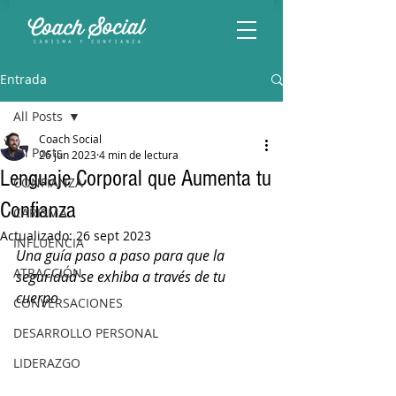
Entrada
All Posts
Coach Social
All Posts
26 jun 2023
4 min de lectura
Lenguaje Corporal que Aumenta tu
CONFIANZA
Confianza
CARISMA
Actualizado:
26 sept 2023
INFLUENCIA
Una guía paso a paso para que la 
ATRACCIÓN
seguridad se exhiba a través de tu 
cuerpo
CONVERSACIONES
DESARROLLO PERSONAL
LIDERAZGO