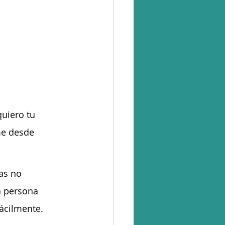
uiero tu 
me desde 
as no 
a persona 
ácilmente.