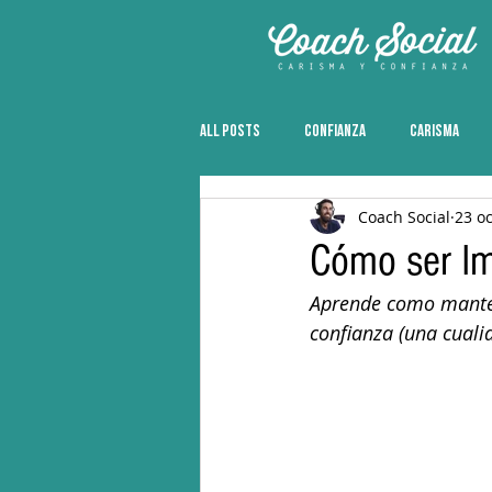
All Posts
CONFIANZA
CARISMA
Coach Social
23 o
Cómo ser Im
Aprende como manten
confianza (una cuali