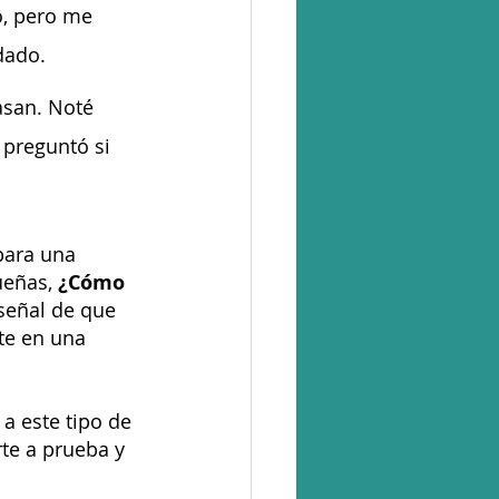
, pero me 
dado. 
asan. Noté 
 preguntó si 
para una 
ueñas, 
¿Cómo 
señal de que 
te en una 
 a este tipo de 
e a prueba y 