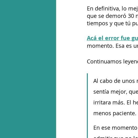
En definitiva, lo m
que se demoró 30 mi
tiempos y que tú p
Acá el error fue g
momento. Esa es u
Continuamos leyendo
Al cabo de unos m
sentía mejor, qu
irritara más. El 
menos paciente. 
En ese momento s