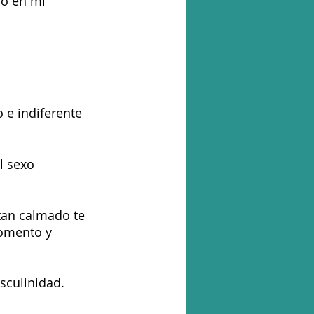
jo en mi 
 e indiferente 
l sexo 
tan calmado te 
momento y 
sculinidad.