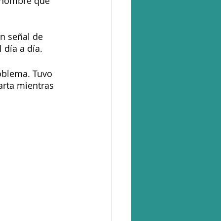
n hombre que 
n señal de 
día a día.
oblema. Tuvo 
arta mientras 