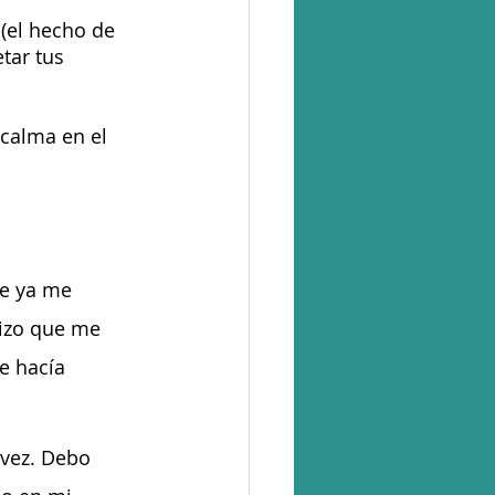
(el hecho de 
tar tus 
 calma en el 
ue ya me 
hizo que me 
e hacía 
vez. Debo 