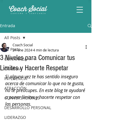
Entrada
All Posts
Coach Social
All Posts
24 ene 2024
4 min de lectura
3 Niveles para Comunicar tus
CONFIANZA
Limites y Hacerte Respetar
CARISMA
Si alguna vez te has sentido inseguro 
INFLUENCIA
acerca de comunicar lo que no te gusta, 
ATRACCIÓN
no te preocupes. En este blog te ayudaré 
a poner límites y hacerte respetar con 
CONVERSACIONES
las personas.
DESARROLLO PERSONAL
LIDERAZGO