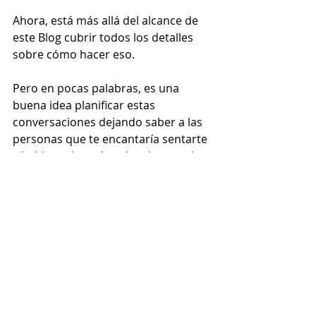
Ahora, está más allá del alcance de 
este Blog cubrir todos los detalles 
sobre cómo hacer eso. 
Pero en pocas palabras, es una 
buena idea planificar estas 
conversaciones dejando saber a las 
personas que te encantaría sentarte 
y hablar sobre cómo los dos pueden 
mejorar su relación. 
Y cuando se sienten juntos, puedes 
compartir estas tres categorías con 
ellos y repasar tus listas. 
Responde y discute cualquier 
pregunta o comentario que puedan 
tener, y cuando termines, pregunta 